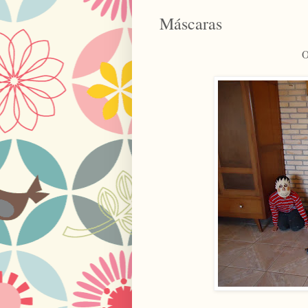
Máscaras
O