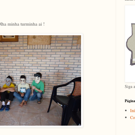
lha minha turminha ai !
Siga 
Págin
Iní
Co