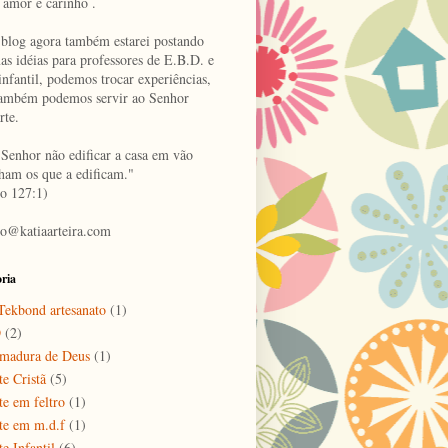
 amor e carinho .
 blog agora também estarei postando
as idéias para professores de E.B.D. e
infantil, podemos trocar experiências,
também podemos servir ao Senhor
rte.
 Senhor não edificar a casa em vão
lham os que a edificam."
o 127:1)
to@katiaarteira.com
ria
ekbond artesanato
(1)
D
(2)
madura de Deus
(1)
te Cristã
(5)
te em feltro
(1)
te em m.d.f
(1)
e Infantil
(6)