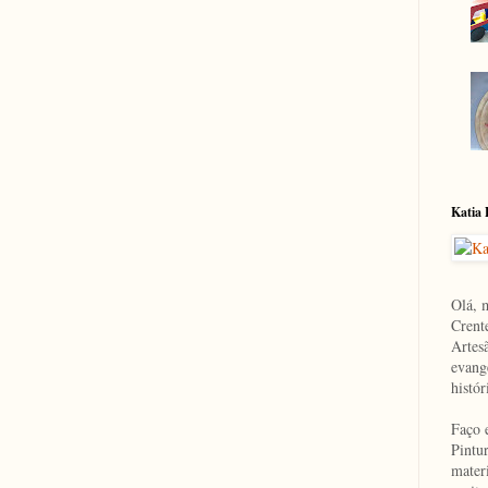
Katia
Olá, 
Crent
Artesã
evange
histór
Faço 
Pintur
mater