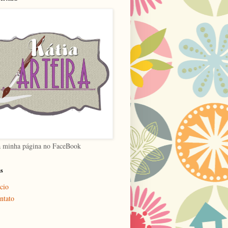
a minha página no FaceBook
as
cio
ntato