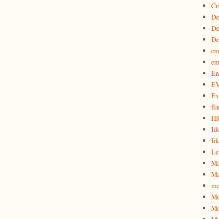
Cr
De
De
De
em
em
En
E
Ev
fla
Hi
Id
Id
Le
Ma
Má
me
Me
Mo