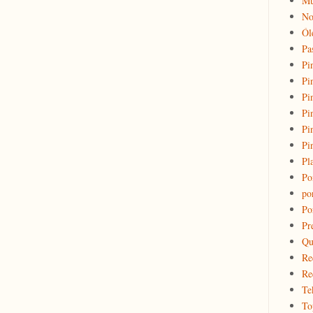
Mu
No
Ól
Pa
Pi
Pi
Pi
Pi
Pi
Pi
Pl
Po
po
Po
Pr
Qu
Re
Re
Te
To