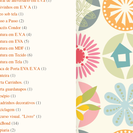
ral de aniversário em e.v.a
(1)
ivinhos em E.V A
(1)
eo sob tela
(1)
sso a Passo
(2)
ncéis Condor
(4)
ntura em E.V.A
(4)
ntura em EVA
(5)
ntura em MDF
(1)
ntura em Tecido
(6)
ntura em Tela
(3)
aca de Porta EVA E.V.A
(1)
nteira
(1)
rta Carrinhos.
(1)
rta guardanapos
(1)
esépio
(1)
adrinhos decorativos
(1)
ciclagem
(1)
curso visual. "Livro"
(1)
kBond
(14)
piaria
(2)