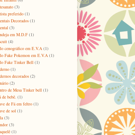
tesanato
(3)
tista preferido
(1)
entais Decorados
(1)
ental
(3)
ndeja em M.D.F
(1)
scuit
(4)
lo cenográfico em E.V.A
(1)
lo Fake Pokemon em E.V.A
(1)
lo Fake Tinker Bell
(1)
derno
(1)
dernos decorados
(2)
nário
(2)
ntro de Mesa Tinker bell
(1)
á de bebê.
(1)
ave de Fá em feltro
(1)
ave de sol
(1)
la
(3)
ndor
(3)
aquelê
(1)