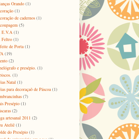
ianças Orando
(1)
coração
(1)
coração de cadernos
(1)
coupagem
(5)
 E.V.A
(1)
 Feltro
(1)
feite de Porta
(1)
VA
(19)
ento
(2)
nelógrafo e presépio.
(1)
biscos.
(1)
éias Natal
(1)
éias para decoraçaõ de Páscoa
(1)
mbrancinhas
(7)
is Presépio
(1)
scaras
(2)
ga artesanal 2011
(2)
u Ateliê
(1)
lde do Presépio
(1)