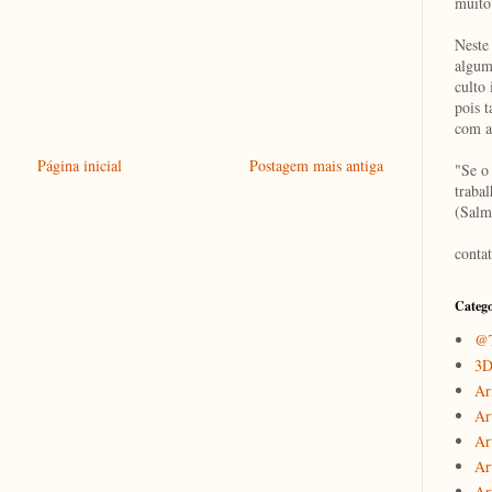
muito
Neste
algum
culto 
pois 
com a
Página inicial
Postagem mais antiga
"Se o
traba
(Salm
conta
Catego
@T
3
Ar
Ar
Ar
Ar
Art