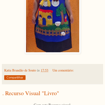
Katia Brandão de Souto
às
17:53
Um comentário:
Compartilhar
. Recurso Visual "Livro"
Com este Recurso visual