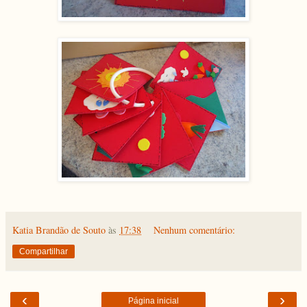
Katia Brandão de Souto
às
17:38
Nenhum comentário:
Compartilhar
‹
›
Página inicial