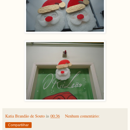
Katia Brandão de Souto
às
00:36
Nenhum comentário:
Compartilhar