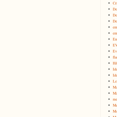
Cr
De
De
De
em
em
En
E
Ev
fla
Hi
Id
Id
Le
Ma
Má
me
Me
Mo