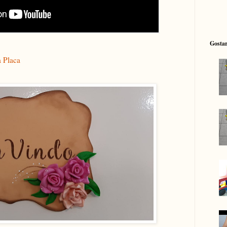
Gostar
a Placa