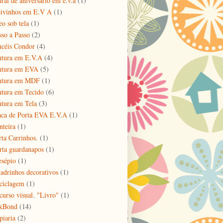
ral de aniversário em e.v.a
(1)
ivinhos em E.V A
(1)
eo sob tela
(1)
sso a Passo
(2)
ncéis Condor
(4)
ntura em E.V.A
(4)
ntura em EVA
(5)
ntura em MDF
(1)
ntura em Tecido
(6)
ntura em Tela
(3)
aca de Porta EVA E.V.A
(1)
nteira
(1)
rta Carrinhos.
(1)
rta guardanapos
(1)
esépio
(1)
adrinhos decorativos
(1)
ciclagem
(1)
curso visual. "Livro"
(1)
kBond
(14)
piaria
(2)