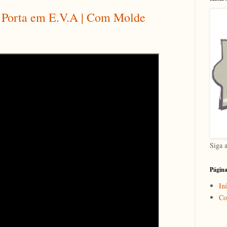
a Porta em E.V.A | Com Molde
Siga 
Págin
Iní
Co