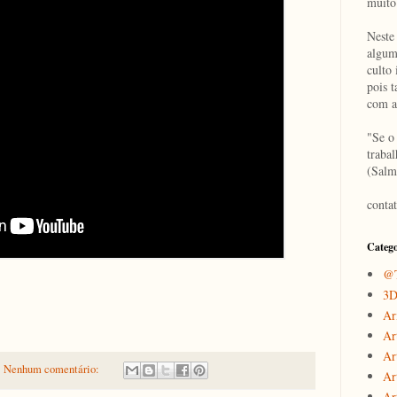
muito
Neste
algum
culto 
pois 
com a
"Se o
traba
(Salm
conta
Catego
@T
3
Ar
Ar
Ar
Nenhum comentário:
Ar
Art