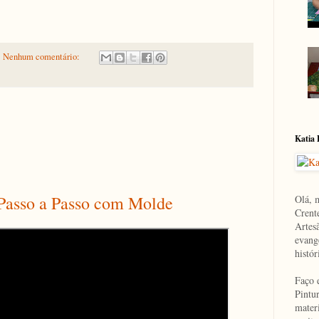
Nenhum comentário:
Katia
 Passo a Passo com Molde
Olá, 
Crent
Artesã
evange
histór
Faço 
Pintur
mater