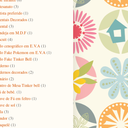
tesanato
(3)
tista preferido
(1)
entais Decorados
(1)
ental
(3)
ndeja em M.D.F
(1)
scuit
(4)
lo cenográfico em E.V.A
(1)
lo Fake Pokemon em E.V.A
(1)
lo Fake Tinker Bell
(1)
derno
(1)
dernos decorados
(2)
nário
(2)
ntro de Mesa Tinker bell
(1)
á de bebê.
(1)
ave de Fá em feltro
(1)
ave de sol
(1)
la
(3)
ndor
(3)
aquelê
(1)