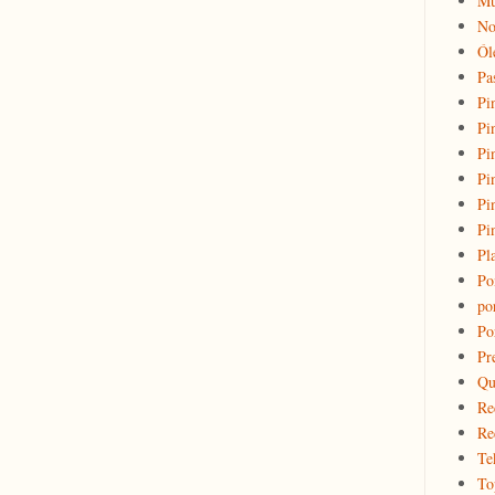
Mu
No
Ól
Pa
Pi
Pi
Pi
Pi
Pi
Pi
Pl
Po
po
Po
Pr
Qu
Re
Re
Te
To