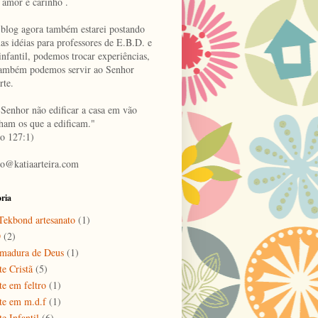
 amor e carinho .
 blog agora também estarei postando
as idéias para professores de E.B.D. e
infantil, podemos trocar experiências,
também podemos servir ao Senhor
rte.
 Senhor não edificar a casa em vão
lham os que a edificam."
o 127:1)
to@katiaarteira.com
ria
ekbond artesanato
(1)
D
(2)
madura de Deus
(1)
te Cristã
(5)
te em feltro
(1)
te em m.d.f
(1)
e Infantil
(6)