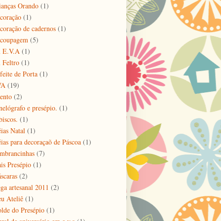
ianças Orando
(1)
coração
(1)
coração de cadernos
(1)
coupagem
(5)
 E.V.A
(1)
 Feltro
(1)
feite de Porta
(1)
VA
(19)
ento
(2)
nelógrafo e presépio.
(1)
biscos.
(1)
éias Natal
(1)
éias para decoraçaõ de Páscoa
(1)
mbrancinhas
(7)
is Presépio
(1)
scaras
(2)
ga artesanal 2011
(2)
u Ateliê
(1)
lde do Presépio
(1)