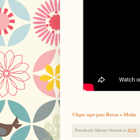
Clique aqui para Baixar o Molde
Postado por
Adriano Almeida
às
10:29