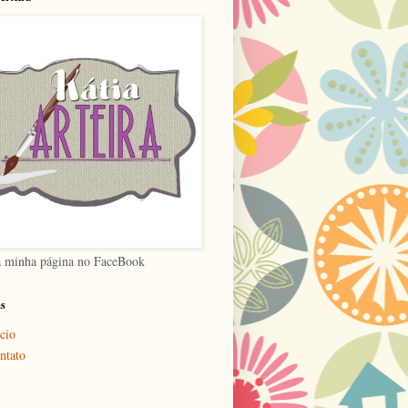
a minha página no FaceBook
as
cio
ntato