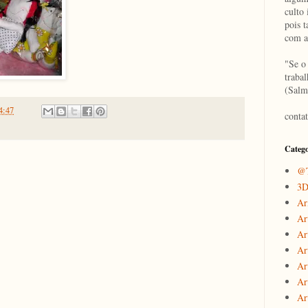
culto 
pois 
com a
"Se o
traba
(Salm
4:47
conta
Catego
@T
3
Ar
Ar
Ar
Ar
Art
Ar
Ar