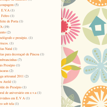
coupagem
(5)
 E.V.A
(1)
 Feltro
(1)
feite de Porta
(1)
VA
(19)
ento
(2)
nelógrafo e presépio.
(1)
biscos.
(1)
éias Natal
(1)
éias para decoraçaõ de Páscoa
(1)
mbrancinhas
(7)
is Presépio
(1)
scaras
(2)
ga artesanal 2011
(2)
u Ateliê
(1)
lde do Presépio
(1)
ral de aniversário em e.v.a
(1)
ivinhos em E.V A
(1)
eo sob tela
(1)