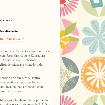
am mais de...
 Brandão Souto
meu nome é Katia Brandão Souto, sou
e em Jesus Cristo, Arte Educadora
, Artista Visual, Professora
lista de crianças e contadora de
ias.
e ensino arte em E.V.A, Feltro,
a decorativa e reutilização de
iais. Realizo meu artesanato com
 amor e carinho .
 blog agora também estarei postando
as idéias para professores de E.B.D. e