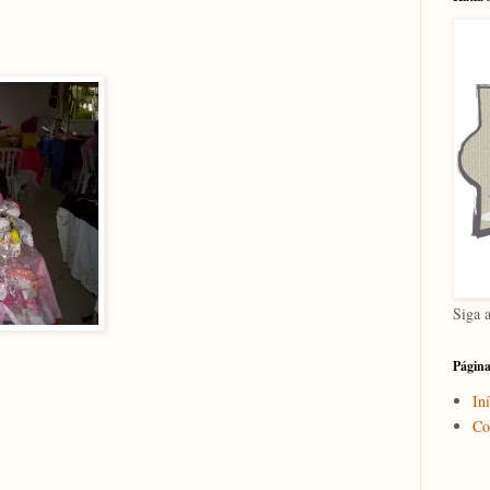
Siga 
Págin
Iní
Co