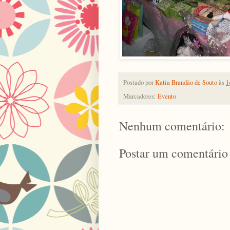
Postado por
Katia Brandão de Souto
às
1
Marcadores:
Evento
Nenhum comentário:
Postar um comentário