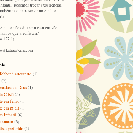
infantil, podemos trocar experiências,
também podemos servir ao Senhor
rte.
 Senhor não edificar a casa em vão
lham os que a edificam."
o 127:1)
to@katiaarteira.com
ria
ekbond artesanato
(1)
D
(2)
madura de Deus
(1)
te Cristã
(5)
te em feltro
(1)
te em m.d.f
(1)
e Infantil
(6)
tesanato
(3)
tista preferido
(1)