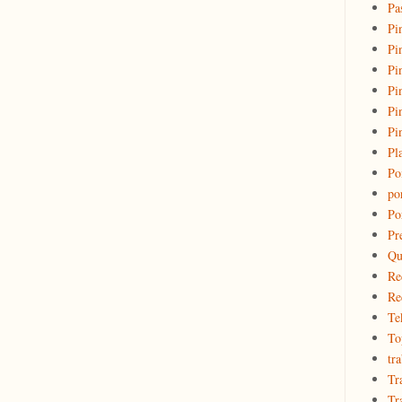
Pa
Pi
Pi
Pi
Pi
Pi
Pi
Pl
Po
po
Po
Pr
Qu
Re
Re
Te
To
tr
Tr
Tr