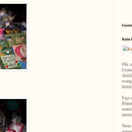
Gostar
Katia
Olá, 
Crent
Artesã
evange
histór
Faço 
Pintur
mater
muito
Neste
algum