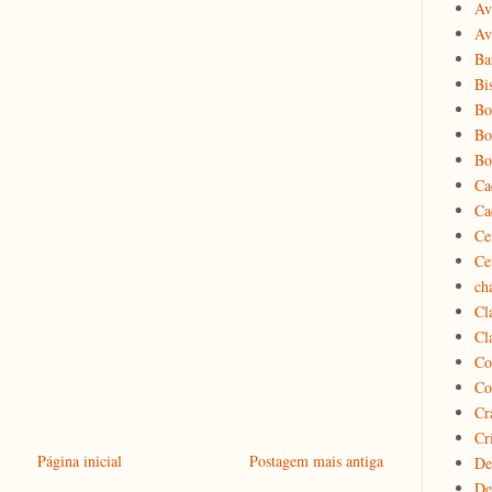
Av
Av
Ba
Bi
Bo
Bo
Bo
Ca
Ca
Ce
Ce
ch
Cl
Cl
Co
Co
Cr
Cr
Página inicial
Postagem mais antiga
De
De