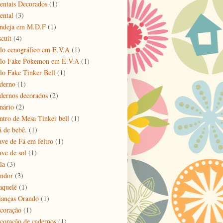
entais Decorados
(1)
ental
(3)
ndeja em M.D.F
(1)
scuit
(4)
lo cenográfico em E.V.A
(1)
lo Fake Pokemon em E.V.A
(1)
lo Fake Tinker Bell
(1)
derno
(1)
dernos decorados
(2)
nário
(2)
ntro de Mesa Tinker bell
(1)
á de bebê.
(1)
ave de Fá em feltro
(1)
ave de sol
(1)
la
(3)
ndor
(3)
aquelê
(1)
ianças Orando
(1)
coração
(1)
coração de cadernos
(1)