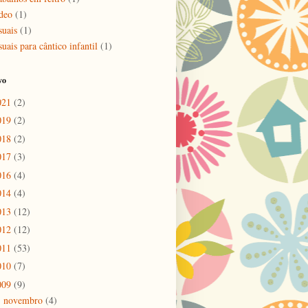
deo
(1)
suais
(1)
uais para cântico infantil
(1)
vo
021
(2)
019
(2)
018
(2)
017
(3)
016
(4)
014
(4)
013
(12)
012
(12)
011
(53)
010
(7)
009
(9)
novembro
(4)
▼