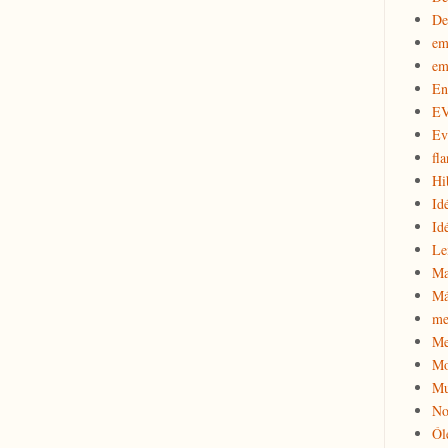
De
em
em
En
E
Ev
fla
Hi
Id
Id
Le
Ma
Má
me
Me
Mo
Mu
No
Ól