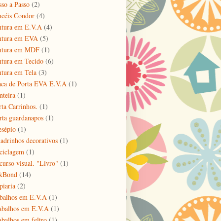
sso a Passo
(2)
ncéis Condor
(4)
ntura em E.V.A
(4)
ntura em EVA
(5)
ntura em MDF
(1)
ntura em Tecido
(6)
ntura em Tela
(3)
aca de Porta EVA E.V.A
(1)
nteira
(1)
rta Carrinhos.
(1)
rta guardanapos
(1)
esépio
(1)
adrinhos decorativos
(1)
ciclagem
(1)
curso visual. "Livro"
(1)
kBond
(14)
piaria
(2)
abalhos em E.V.A
(1)
abalhos em E.V.A
(1)
abalhos em feltro
(1)